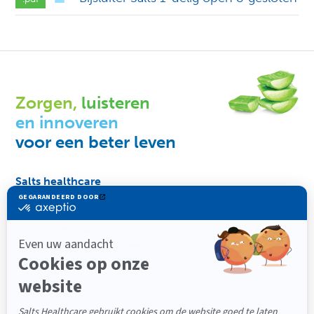
Zorgen,
luisteren
en innoveren
voor een beter leven
Salts healthcare
Vacatures
Compliance
Social media
Partners & Erkenningen
Voorwaarden
Prijslijst
Privacyverklaring
Beleidsverklaring