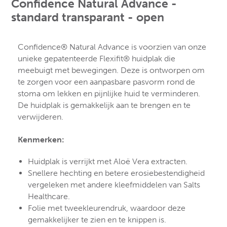
Confidence Natural Advance -
standard transparant - open
De heer
Mevrouw
Genderneutraal
Voornaam *
Confidence® Natural Advance is voorzien van onze
unieke gepatenteerde Flexifit® huidplak die
Achternaam *
meebuigt met bewegingen. Deze is ontworpen om
te zorgen voor een aanpasbare pasvorm rond de
Straat *
stoma om lekken en pijnlijke huid te verminderen.
De huidplak is gemakkelijk aan te brengen en te
Huisnummer *
verwijderen.
Kenmerken:
Postcode *
Huidplak is verrijkt met Aloë Vera extracten.
Plaats *
Snellere hechting en betere erosiebestendigheid
vergeleken met andere kleefmiddelen van Salts
Telefoon *
Healthcare.
Folie met tweekleurendruk, waardoor deze
gemakkelijker te zien en te knippen is.
E-mail *