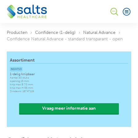
4
Producten
Confidence (1-delig)
Natural Advance
Confidence Natural Advance - standard transparant - open
Ik ontvang graag een gratis proefverpakking (een
knipversie) in een neutrale verpakking van:
Ik
ontvang graag meer informatie over:
Ik ontvang
graag een offerte voor:
Assortiment
Confidence Natural Advance - standard
NDAT13
transparant - open
1-delig knipbaar
Aantal 30 stuks
opening 13 mm
* wilt u ook nog een proefverpakking van een ander
knip max B 70 mm
product aanvragen, geef dit dan hieronder aan in
knip max H 55 mm
Z-indexnr. 16747119
het opmerkingenveld.
Opmerking
Hoe bent u bij ons terechtgekomen?