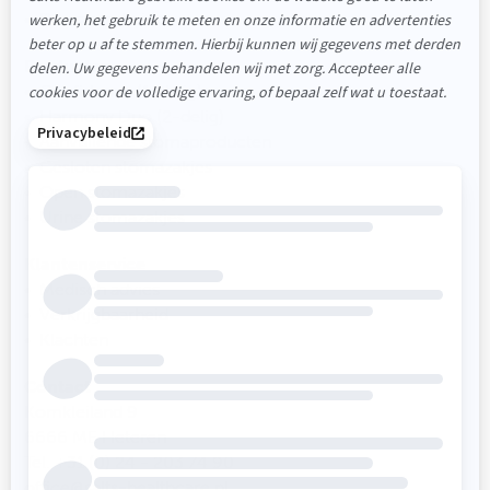
Duurzaamheid
Producten
Confidence (1-delig)
Harmony Duo (2-delig)
Aanvullende stomaproducten
Gesloten stomazakjes
Open stomazakjes
Urine stomazakjes
Klantenservice
Medisch advies
Verkrijgbaarheid
Klachten
Contact
Komkleiland 9
6666 ME Heteren
Tel. +31 (0) 24 - 203 74 90
office@salts-healthcare.nl