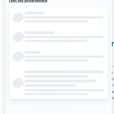
Zorgen,
luisteren
en innoveren
voor een beter leve
Salts healthcare
Producten
Vacatures
Confidence (1-
Compliance
Harmony Duo (
Social media
Aanvullende s
Partners & Erkenningen
Gesloten stom
Voorwaarden
Open stomaza
Prijslijst
Urine stomaza
Privacyverklaring
Beleidsverklaring