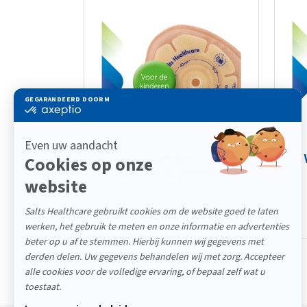
Comfort
neonataal/pediatric