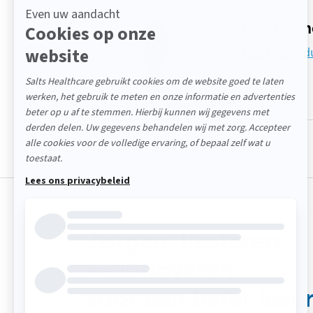
Confiden
Bekijk prod
Zorgen,
luisteren
en innoveren
voor een beter leve