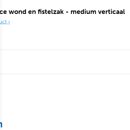
ce wond en fistelzak - medium verticaal
uct ›
n