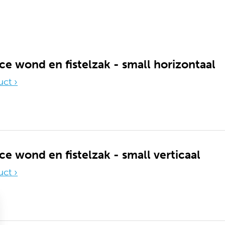
e wond en fistelzak - small horizontaal
uct ›
e wond en fistelzak - small verticaal
uct ›