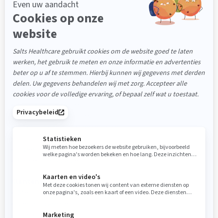
Social media
Partners & Erkenningen
Voorwaarden
Prijslijst
Privacyverklaring
Beleidsverklaring
Duurzaamheid
Producten
Confidence (1-delig)
Harmony Duo (2-delig)
Aanvullende stomaproducten
Gesloten stomazakjes
Open stomazakjes
Urine stomazakjes
Klantenservice
Medisch advies
Verkrijgbaarheid
Klachten