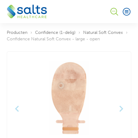
4
Producten
Confidence (1-delig)
Natural Soft Convex
Confidence Natural Soft Convex - large - open
Ik ontvang graag een gratis proefverpakking (een
knipversie) in een neutrale verpakking van:
Ik
ontvang graag meer informatie over:
Ik ontvang
graag een offerte voor:
Confidence Natural Soft Convex - large -
open
* wilt u ook nog een proefverpakking van een ander
product aanvragen, geef dit dan hieronder aan in
het opmerkingenveld.
Opmerking
‹
›
Hoe bent u bij ons terechtgekomen?