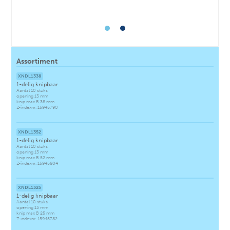
De heer
Mevrouw
Genderneutraal
Voornaam *
Assortiment
Achternaam *
XNDL1338
1-delig knipbaar
Straat *
Aantal 10 stuks
opening 13 mm
knip max B 38 mm
Z-indexnr. 15945790
Huisnummer *
XNDL1352
1-delig knipbaar
Postcode *
Aantal 10 stuks
opening 13 mm
knip max B 52 mm
Z-indexnr. 15945804
Plaats *
XNDL1325
1-delig knipbaar
Telefoon *
Aantal 10 stuks
opening 13 mm
knip max B 25 mm
Z-indexnr. 15945782
E-mail *