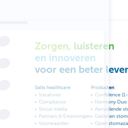
Zorgen,
luisteren
en innoveren
voor een beter leve
Salts healthcare
Producten
Vacatures
Confidence (1-
Compliance
Harmony Duo (
Social media
Aanvullende s
Partners & Erkenningen
Gesloten stom
Voorwaarden
Open stomaza