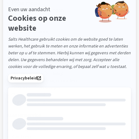
Social media
Partners & Erkenningen
Voorwaarden
Prijslijst
Privacyverklaring
Beleidsverklaring
Duurzaamheid
Producten
Confidence (1-delig)
Harmony Duo (2-delig)
Aanvullende stomaproducten
Gesloten stomazakjes
Open stomazakjes
Urine stomazakjes
Klantenservice
Medisch advies
Verkrijgbaarheid
Klachten